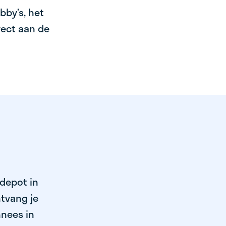
bby’s, het
irect aan de
 depot in
tvang je
nnees in