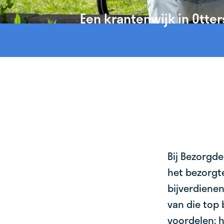
Een krantenwijk in Otte
Bij Bezorgde
het bezorgte
bijverdienen
van die top 
voordelen: h