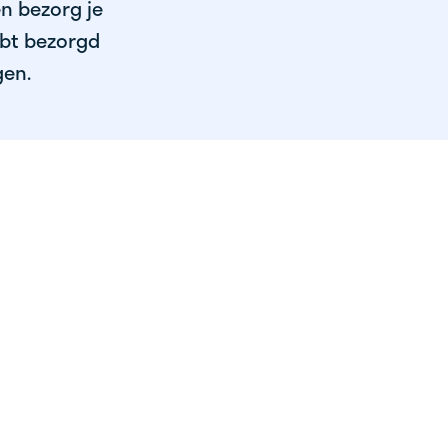
en bezorg je
ebt bezorgd
gen.