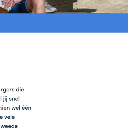
orgers die
jij snel
chien wel één
e vele
 tweede