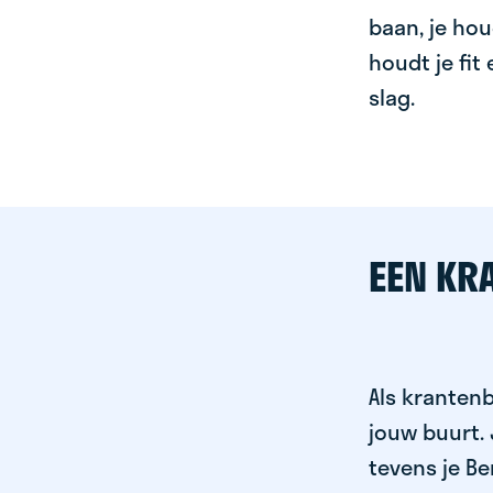
baan, je hou
houdt je fit
slag.
EEN KR
Als krantenb
jouw buurt.
tevens je Be