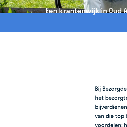
Een krantenwijk in Oud 
Bij Bezorgde
het bezorgte
bijverdienen
van die top 
voordelen: h