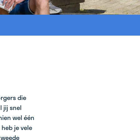
orgers die
jij snel
chien wel één
heb je vele
 tweede