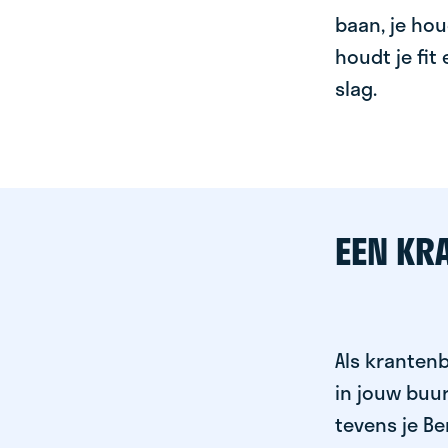
baan, je hou
houdt je fit
slag.
EEN KR
Als krantenb
in jouw buu
tevens je Be