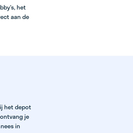
bby’s, het
irect aan de
ij het depot
 ontvang je
nnees in