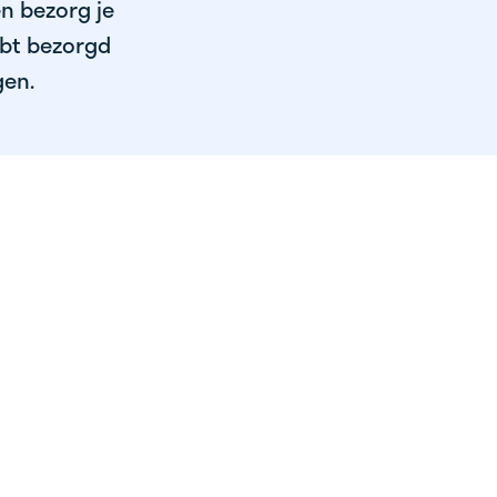
en bezorg je
ebt bezorgd
gen.