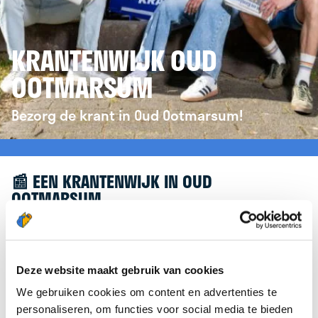
KRANTENWIJK OUD
OOTMARSUM
Bezorg de krant in Oud Ootmarsum!
📰 EEN KRANTENWIJK IN OUD
OOTMARSUM
Leuk dat je geïnteresseerd bent in een
krantenwijk in Oud Ootmarsum! Om je verder te
helpen, verwijzen we je graag door naar de
Deze website maakt gebruik van cookies
website van
krantenbezorgen.nl
. Daar kun je je
We gebruiken cookies om content en advertenties te
eenvoudig aanmelden om de krant te bezorgen in
personaliseren, om functies voor social media te bieden