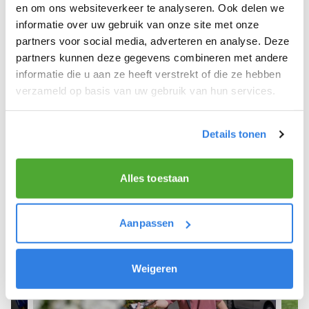
Oud Ootmarsum.
en om ons websiteverkeer te analyseren. Ook delen we
informatie over uw gebruik van onze site met onze
We hopen dat je snel aan de slag kunt en wensen
partners voor social media, adverteren en analyse. Deze
je veel succes! 🚴‍♂️💨
partners kunnen deze gegevens combineren met andere
informatie die u aan ze heeft verstrekt of die ze hebben
verzameld op basis van uw gebruik van hun services.
Meld je aan als krantenbezorger!
Details tonen
Alles toestaan
Aanpassen
Weigeren