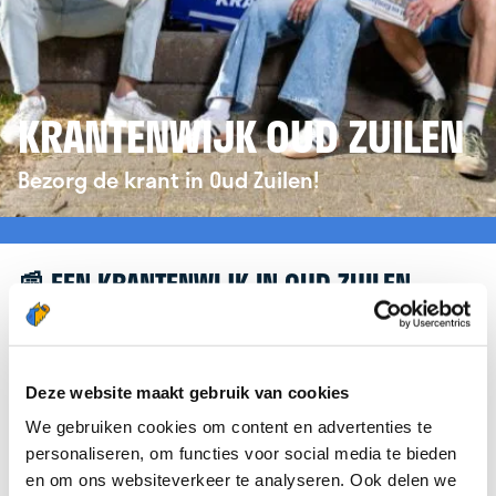
KRANTENWIJK OUD ZUILEN
Bezorg de krant in Oud Zuilen!
📰 EEN KRANTENWIJK IN OUD ZUILEN
Leuk dat je geïnteresseerd bent in een
krantenwijk in Oud Zuilen! Om je verder te helpen,
verwijzen we je graag door naar de website van
Deze website maakt gebruik van cookies
krantenbezorgen.nl
. Daar kun je je eenvoudig
We gebruiken cookies om content en advertenties te
aanmelden om de krant te bezorgen in Oud Zuilen.
personaliseren, om functies voor social media te bieden
en om ons websiteverkeer te analyseren. Ook delen we