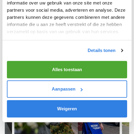
We hopen dat je snel aan de slag kunt en wensen
informatie over uw gebruik van onze site met onze
je veel succes! 🚴‍♂️💨
partners voor social media, adverteren en analyse. Deze
partners kunnen deze gegevens combineren met andere
informatie die u aan ze heeft verstrekt of die ze hebben
verzameld op basis van uw gebruik van hun services.
Meld je aan als krantenbezorger!
Details tonen
Alles toestaan
Aanpassen
Weigeren