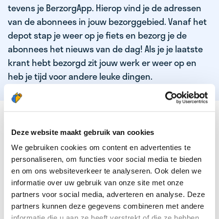
tevens je BerzorgApp. Hierop vind je de adressen
van de abonnees in jouw bezorggebied. Vanaf het
depot stap je weer op je fiets en bezorg je de
abonnees het nieuws van de dag! Als je je laatste
krant hebt bezorgd zit jouw werk er weer op en
heb je tijd voor andere leuke dingen.
DEZE KWALITEITEN HEEFT ONZE TOP
KRANTENBEZORGER
Deze website maakt gebruik van cookies
We gebruiken cookies om content en advertenties te
Je bent verantwoordelijk en zelfstandig
personaliseren, om functies voor social media te bieden
Je houdt van lekker bewegen in de frisse lucht
en om ons websiteverkeer te analyseren. Ook delen we
informatie over uw gebruik van onze site met onze
Je houdt vooral van fijn werk dat lekker bijverdient!
partners voor social media, adverteren en analyse. Deze
Je wordt blij van het bezorgen van het laatste nieuws
partners kunnen deze gegevens combineren met andere
informatie die u aan ze heeft verstrekt of die ze hebben