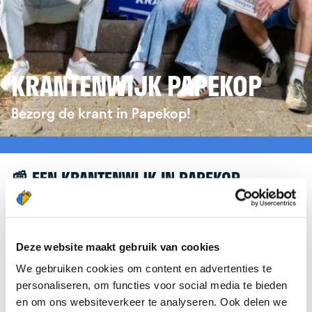
KRANTENWIJK PAPEKOP
Bezorg de krant in Papekop!
📰 EEN KRANTENWIJK IN PAPEKOP
Leuk dat je geïnteresseerd bent in een
krantenwijk in Papekop! Om je verder te helpen,
verwijzen we je graag door naar de website van
Deze website maakt gebruik van cookies
krantenbezorgen.nl
. Daar kun je je eenvoudig
We gebruiken cookies om content en advertenties te
aanmelden om de krant te bezorgen in Papekop.
personaliseren, om functies voor social media te bieden
en om ons websiteverkeer te analyseren. Ook delen we