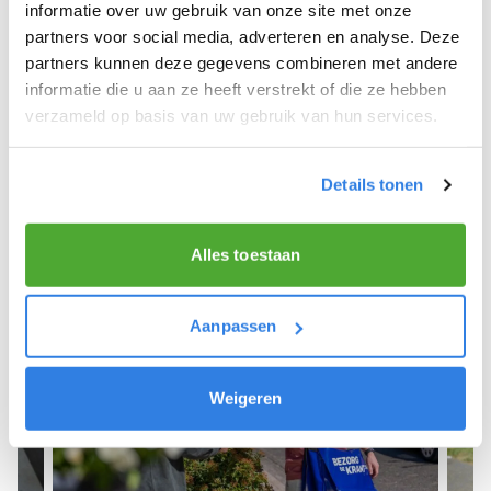
We hopen dat je snel aan de slag kunt en wensen
informatie over uw gebruik van onze site met onze
je veel succes! 🚴‍♂️💨
partners voor social media, adverteren en analyse. Deze
partners kunnen deze gegevens combineren met andere
informatie die u aan ze heeft verstrekt of die ze hebben
verzameld op basis van uw gebruik van hun services.
Meld je aan als krantenbezorger!
Details tonen
Alles toestaan
Aanpassen
Weigeren