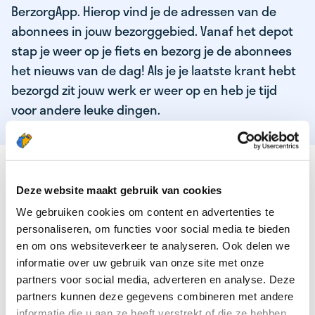
BerzorgApp. Hierop vind je de adressen van de
abonnees in jouw bezorggebied. Vanaf het depot
stap je weer op je fiets en bezorg je de abonnees
het nieuws van de dag! Als je je laatste krant hebt
bezorgd zit jouw werk er weer op en heb je tijd
voor andere leuke dingen.
DEZE KWALITEITEN HEEFT ONZE TOP
KRANTENBEZORGER
Deze website maakt gebruik van cookies
We gebruiken cookies om content en advertenties te
Je bent verantwoordelijk en zelfstandig
personaliseren, om functies voor social media te bieden
Je houdt van lekker bewegen in de frisse lucht
en om ons websiteverkeer te analyseren. Ook delen we
informatie over uw gebruik van onze site met onze
Je houdt vooral van fijn werk dat lekker bijverdient!
partners voor social media, adverteren en analyse. Deze
Je wordt blij van het bezorgen van het laatste nieuws
partners kunnen deze gegevens combineren met andere
informatie die u aan ze heeft verstrekt of die ze hebben