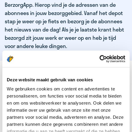
BerzorgApp. Hierop vind je de adressen van de
abonnees in jouw bezorggebied. Vanaf het depot
stap je weer op je fiets en bezorg je de abonnees
het nieuws van de dag! Als je je laatste krant hebt
bezorgd zit jouw werk er weer op en heb je tijd
voor andere leuke dingen.
DEZE KWALITEITEN HEEFT ONZE TOP
KRANTENBEZORGER
Deze website maakt gebruik van cookies
We gebruiken cookies om content en advertenties te
Je bent verantwoordelijk en zelfstandig
personaliseren, om functies voor social media te bieden
Je houdt van lekker bewegen in de frisse lucht
en om ons websiteverkeer te analyseren. Ook delen we
informatie over uw gebruik van onze site met onze
Je houdt vooral van fijn werk dat lekker bijverdient!
partners voor social media, adverteren en analyse. Deze
Je wordt blij van het bezorgen van het laatste nieuws
partners kunnen deze gegevens combineren met andere
informatie die u aan ze heeft verstrekt of die ze hebben