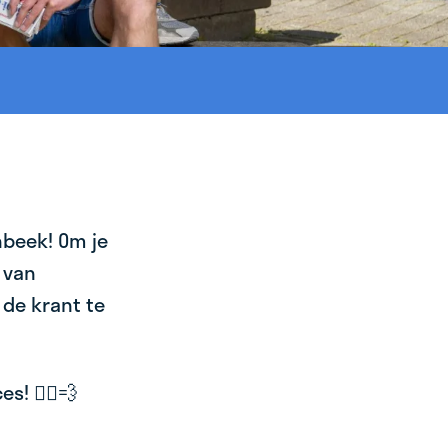
nbeek! Om je
 van
 de krant te
! 🚴‍♂️💨