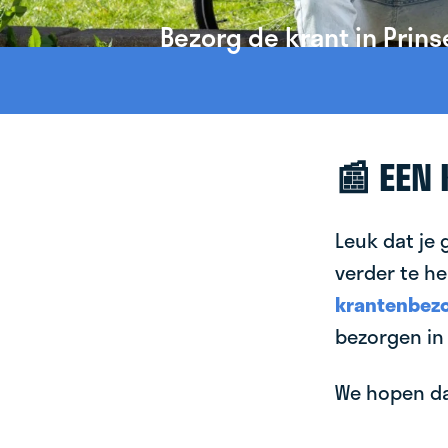
Bezorg de krant in Prin
📰 EEN
Leuk dat je 
verder te he
krantenbezo
bezorgen in
We hopen dat