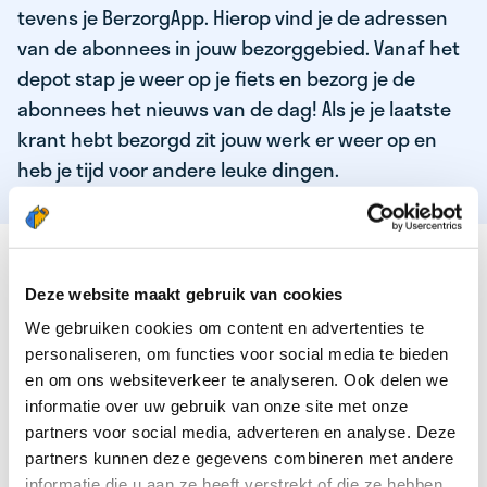
tevens je BerzorgApp. Hierop vind je de adressen
van de abonnees in jouw bezorggebied. Vanaf het
depot stap je weer op je fiets en bezorg je de
abonnees het nieuws van de dag! Als je je laatste
krant hebt bezorgd zit jouw werk er weer op en
heb je tijd voor andere leuke dingen.
DEZE KWALITEITEN HEEFT ONZE TOP
KRANTENBEZORGER
Deze website maakt gebruik van cookies
We gebruiken cookies om content en advertenties te
Je bent verantwoordelijk en zelfstandig
personaliseren, om functies voor social media te bieden
Je houdt van lekker bewegen in de frisse lucht
en om ons websiteverkeer te analyseren. Ook delen we
informatie over uw gebruik van onze site met onze
Je houdt vooral van fijn werk dat lekker bijverdient!
partners voor social media, adverteren en analyse. Deze
Je wordt blij van het bezorgen van het laatste nieuws
partners kunnen deze gegevens combineren met andere
informatie die u aan ze heeft verstrekt of die ze hebben