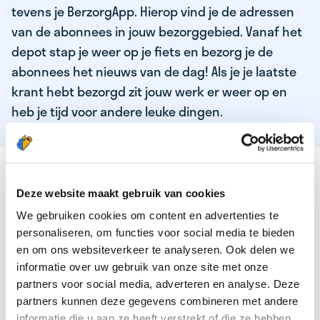
tevens je BerzorgApp. Hierop vind je de adressen
van de abonnees in jouw bezorggebied. Vanaf het
depot stap je weer op je fiets en bezorg je de
abonnees het nieuws van de dag! Als je je laatste
krant hebt bezorgd zit jouw werk er weer op en
heb je tijd voor andere leuke dingen.
DEZE KWALITEITEN HEEFT ONZE TOP
KRANTENBEZORGER
Deze website maakt gebruik van cookies
We gebruiken cookies om content en advertenties te
Je bent verantwoordelijk en zelfstandig
personaliseren, om functies voor social media te bieden
Je houdt van lekker bewegen in de frisse lucht
en om ons websiteverkeer te analyseren. Ook delen we
informatie over uw gebruik van onze site met onze
Je houdt vooral van fijn werk dat lekker bijverdient!
partners voor social media, adverteren en analyse. Deze
Je wordt blij van het bezorgen van het laatste nieuws
partners kunnen deze gegevens combineren met andere
informatie die u aan ze heeft verstrekt of die ze hebben