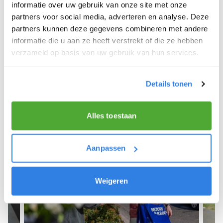
We hopen dat je snel aan de slag kunt en wensen
informatie over uw gebruik van onze site met onze
je veel succes! 🚴‍♂️💨
partners voor social media, adverteren en analyse. Deze
partners kunnen deze gegevens combineren met andere
informatie die u aan ze heeft verstrekt of die ze hebben
verzameld op basis van uw gebruik van hun services.
Meld je aan als krantenbezorger!
Details tonen
Alles toestaan
Aanpassen
Weigeren