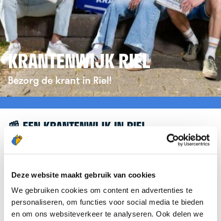
KRANTENWIJK RIEL
Bezorg de krant in Riel!
📰 EEN KRANTENWIJK IN RIEL
Leuk dat je geïnteresseerd bent in een
krantenwijk in Riel! Om je verder te helpen,
verwijzen we je graag door naar de website van
Deze website maakt gebruik van cookies
krantenbezorgen.nl
. Daar kun je je eenvoudig
We gebruiken cookies om content en advertenties te
aanmelden om de krant te bezorgen in Riel.
personaliseren, om functies voor social media te bieden
en om ons websiteverkeer te analyseren. Ook delen we