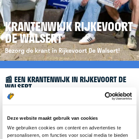
KRANTENWIJK RIJKEVOORT
DE WALSERT
Bezorg de krant in Rijkevoort De Walsert!
📰 EEN KRANTENWIJK IN RIJKEVOORT DE
WALSERT
Leuk dat je geïnteresseerd bent in een
krantenwijk in Rijkevoort De Walsert! Om je verder
te helpen, verwijzen we je graag door naar de
Deze website maakt gebruik van cookies
website van
krantenbezorgen.nl
. Daar kun je je
We gebruiken cookies om content en advertenties te
eenvoudig aanmelden om de krant te bezorgen in
personaliseren, om functies voor social media te bieden