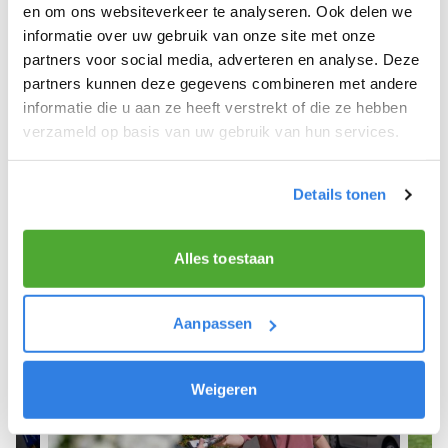
Rijkevoort De Walsert.
en om ons websiteverkeer te analyseren. Ook delen we
informatie over uw gebruik van onze site met onze
We hopen dat je snel aan de slag kunt en wensen
partners voor social media, adverteren en analyse. Deze
je veel succes! 🚴‍♂️💨
partners kunnen deze gegevens combineren met andere
informatie die u aan ze heeft verstrekt of die ze hebben
verzameld op basis van uw gebruik van hun services.
Meld je aan als krantenbezorger!
Details tonen
Alles toestaan
Aanpassen
Weigeren