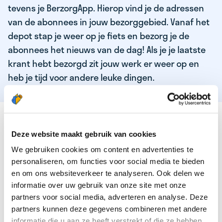
tevens je BerzorgApp. Hierop vind je de adressen
van de abonnees in jouw bezorggebied. Vanaf het
depot stap je weer op je fiets en bezorg je de
abonnees het nieuws van de dag! Als je je laatste
krant hebt bezorgd zit jouw werk er weer op en
heb je tijd voor andere leuke dingen.
DEZE KWALITEITEN HEEFT ONZE TOP
KRANTENBEZORGER
Deze website maakt gebruik van cookies
We gebruiken cookies om content en advertenties te
Je bent verantwoordelijk en zelfstandig
personaliseren, om functies voor social media te bieden
Je houdt van lekker bewegen in de frisse lucht
en om ons websiteverkeer te analyseren. Ook delen we
informatie over uw gebruik van onze site met onze
Je houdt vooral van fijn werk dat lekker bijverdient!
partners voor social media, adverteren en analyse. Deze
Je wordt blij van het bezorgen van het laatste nieuws
partners kunnen deze gegevens combineren met andere
informatie die u aan ze heeft verstrekt of die ze hebben