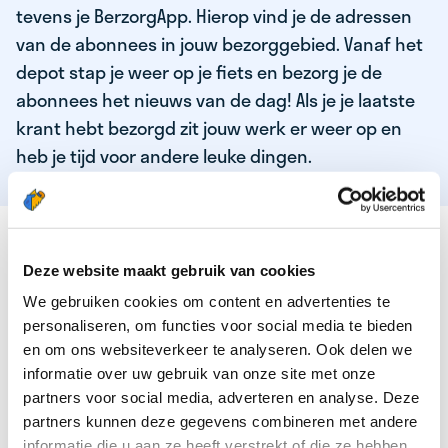
tevens je BerzorgApp. Hierop vind je de adressen
van de abonnees in jouw bezorggebied. Vanaf het
depot stap je weer op je fiets en bezorg je de
abonnees het nieuws van de dag! Als je je laatste
krant hebt bezorgd zit jouw werk er weer op en
heb je tijd voor andere leuke dingen.
DEZE KWALITEITEN HEEFT ONZE TOP
KRANTENBEZORGER
Deze website maakt gebruik van cookies
We gebruiken cookies om content en advertenties te
Je bent verantwoordelijk en zelfstandig
personaliseren, om functies voor social media te bieden
Je houdt van lekker bewegen in de frisse lucht
en om ons websiteverkeer te analyseren. Ook delen we
informatie over uw gebruik van onze site met onze
Je houdt vooral van fijn werk dat lekker bijverdient!
partners voor social media, adverteren en analyse. Deze
Je wordt blij van het bezorgen van het laatste nieuws
partners kunnen deze gegevens combineren met andere
informatie die u aan ze heeft verstrekt of die ze hebben