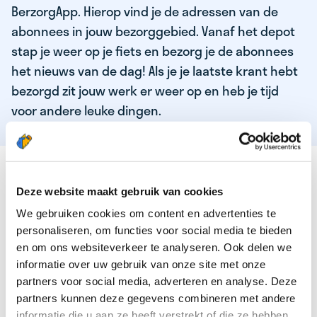
BerzorgApp. Hierop vind je de adressen van de
abonnees in jouw bezorggebied. Vanaf het depot
stap je weer op je fiets en bezorg je de abonnees
het nieuws van de dag! Als je je laatste krant hebt
bezorgd zit jouw werk er weer op en heb je tijd
voor andere leuke dingen.
DEZE KWALITEITEN HEEFT ONZE TOP
KRANTENBEZORGER
Deze website maakt gebruik van cookies
We gebruiken cookies om content en advertenties te
Je bent verantwoordelijk en zelfstandig
personaliseren, om functies voor social media te bieden
Je houdt van lekker bewegen in de frisse lucht
en om ons websiteverkeer te analyseren. Ook delen we
informatie over uw gebruik van onze site met onze
Je houdt vooral van fijn werk dat lekker bijverdient!
partners voor social media, adverteren en analyse. Deze
Je wordt blij van het bezorgen van het laatste nieuws
partners kunnen deze gegevens combineren met andere
informatie die u aan ze heeft verstrekt of die ze hebben