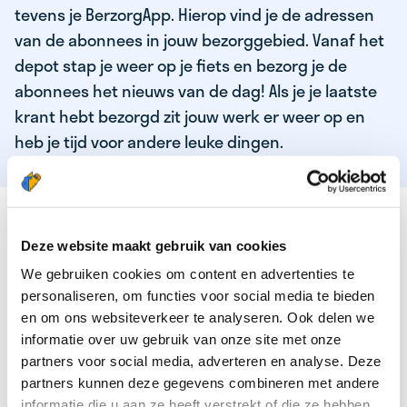
tevens je BerzorgApp. Hierop vind je de adressen
van de abonnees in jouw bezorggebied. Vanaf het
depot stap je weer op je fiets en bezorg je de
abonnees het nieuws van de dag! Als je je laatste
krant hebt bezorgd zit jouw werk er weer op en
heb je tijd voor andere leuke dingen.
DEZE KWALITEITEN HEEFT ONZE TOP
KRANTENBEZORGER
Deze website maakt gebruik van cookies
We gebruiken cookies om content en advertenties te
Je bent verantwoordelijk en zelfstandig
personaliseren, om functies voor social media te bieden
Je houdt van lekker bewegen in de frisse lucht
en om ons websiteverkeer te analyseren. Ook delen we
informatie over uw gebruik van onze site met onze
Je houdt vooral van fijn werk dat lekker bijverdient!
partners voor social media, adverteren en analyse. Deze
Je wordt blij van het bezorgen van het laatste nieuws
partners kunnen deze gegevens combineren met andere
informatie die u aan ze heeft verstrekt of die ze hebben