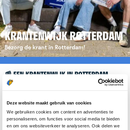
KRANTENWIJK ROTTERDAM
Bezorg de krant in Rotterdam!
📰 EEN KRANTENWIJK IN ROTTERDAM
Leuk dat je geïnteresseerd bent in een
krantenwijk in Rotterdam! Om je verder te helpen,
verwijzen we je graag door naar de website van
Deze website maakt gebruik van cookies
krantenbezorgen.nl
. Daar kun je je eenvoudig
We gebruiken cookies om content en advertenties te
aanmelden om de krant te bezorgen in Rotterdam.
personaliseren, om functies voor social media te bieden
en om ons websiteverkeer te analyseren. Ook delen we