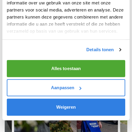
We hopen dat je snel aan de slag kunt en wensen
informatie over uw gebruik van onze site met onze
je veel succes! 🚴‍♂️💨
partners voor social media, adverteren en analyse. Deze
partners kunnen deze gegevens combineren met andere
informatie die u aan ze heeft verstrekt of die ze hebben
verzameld op basis van uw gebruik van hun services.
Meld je aan als krantenbezorger!
Details tonen
Alles toestaan
Aanpassen
Weigeren