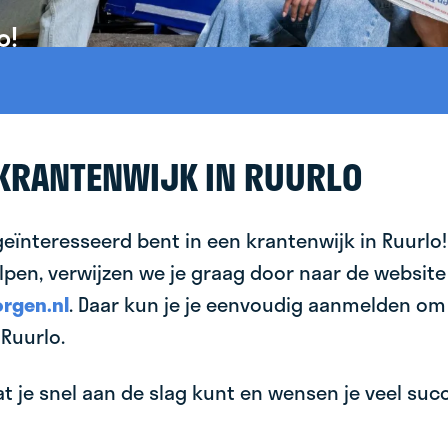
o!
 KRANTENWIJK IN RUURLO
geïnteresseerd bent in een krantenwijk in Ruurlo!
lpen, verwijzen we je graag door naar de website
rgen.nl
. Daar kun je je eenvoudig aanmelden om
Ruurlo.
 je snel aan de slag kunt en wensen je veel succes