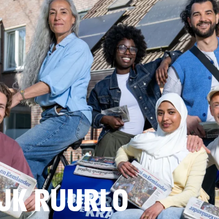
JK RUURLO