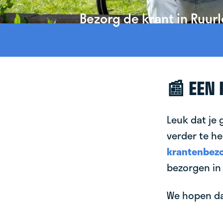
Bezorg de krant in Ruurl
📰 EEN
Leuk dat je 
verder te he
krantenbezo
bezorgen in 
We hopen dat