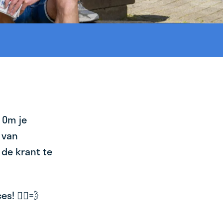
 Om je
 van
 de krant te
! 🚴‍♂️💨