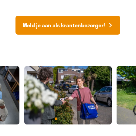
Meld je aan als krantenbezorger!