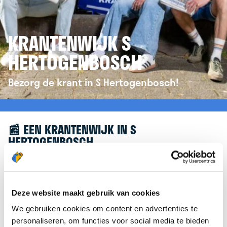
KRANTENWIJK S
HERTOGENBOSCH
Bezorg de krant in S Hertogenbosch!
📰 EEN KRANTENWIJK IN S
HERTOGENBOSCH
Leuk dat je geïnteresseerd bent in een
krantenwijk in S Hertogenbosch! Om je verder te
helpen, verwijzen we je graag door naar de
Deze website maakt gebruik van cookies
website van
krantenbezorgen.nl
. Daar kun je je
We gebruiken cookies om content en advertenties te
eenvoudig aanmelden om de krant te bezorgen in
personaliseren, om functies voor social media te bieden