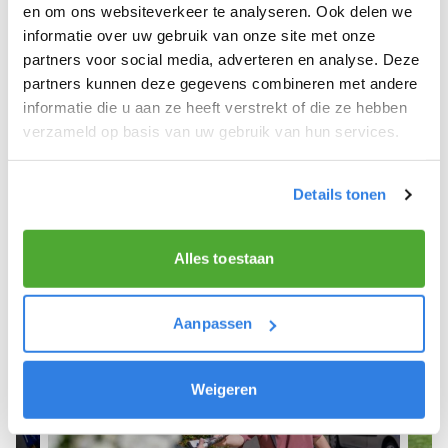
S Hertogenbosch.
en om ons websiteverkeer te analyseren. Ook delen we
informatie over uw gebruik van onze site met onze
We hopen dat je snel aan de slag kunt en wensen
partners voor social media, adverteren en analyse. Deze
je veel succes! 🚴‍♂️💨
partners kunnen deze gegevens combineren met andere
informatie die u aan ze heeft verstrekt of die ze hebben
verzameld op basis van uw gebruik van hun services.
Meld je aan als krantenbezorger!
Details tonen
Alles toestaan
Aanpassen
Weigeren