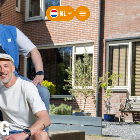
NL
UG