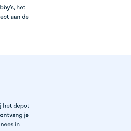
bby’s, het
irect aan de
j het depot
 ontvang je
nnees in