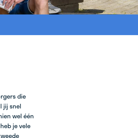
orgers die
jij snel
chien wel één
heb je vele
 tweede