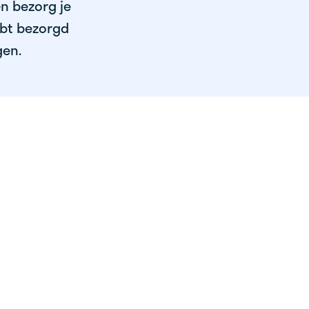
en bezorg je
ebt bezorgd
gen.