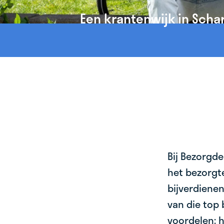
Een krantenwijk in Scha
Bij Bezorgde
het bezorgte
bijverdienen
van die top 
voordelen: h