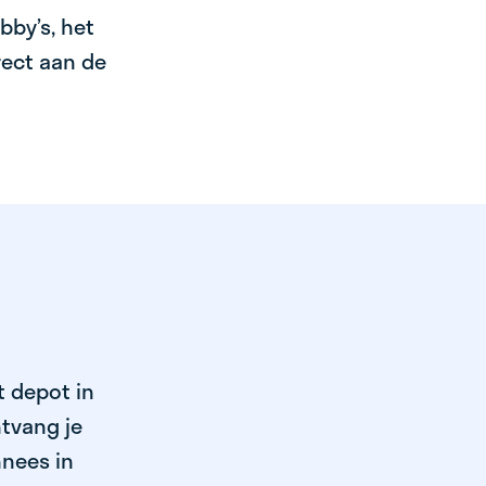
bby’s, het
irect aan de
t depot in
tvang je
nnees in