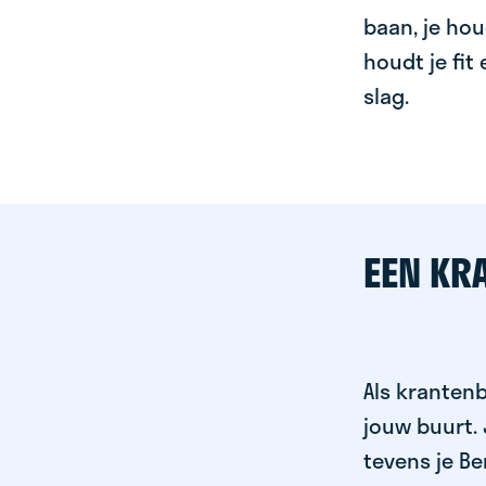
baan, je hou
houdt je fit
slag.
EEN KR
Als krantenb
jouw buurt.
tevens je Be