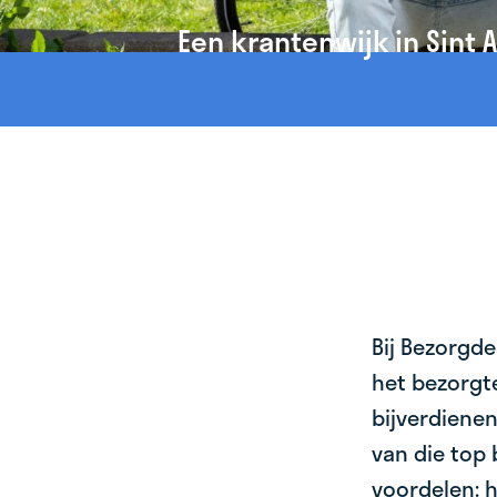
Een krantenwijk in Sint 
Bij Bezorgde
het bezorgte
bijverdienen
van die top 
voordelen: h