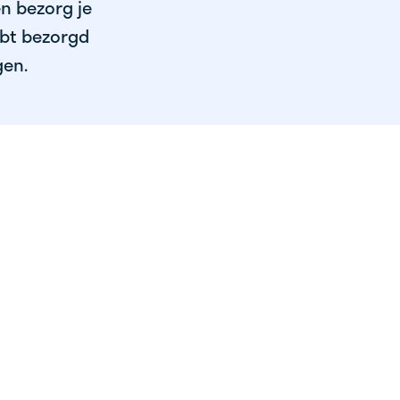
en bezorg je
ebt bezorgd
gen.