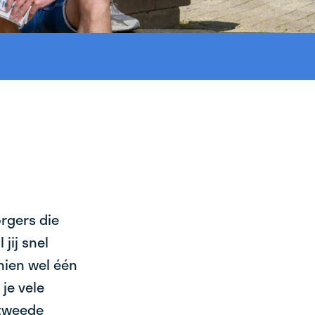
orgers die
jij snel
chien wel één
je vele
 tweede