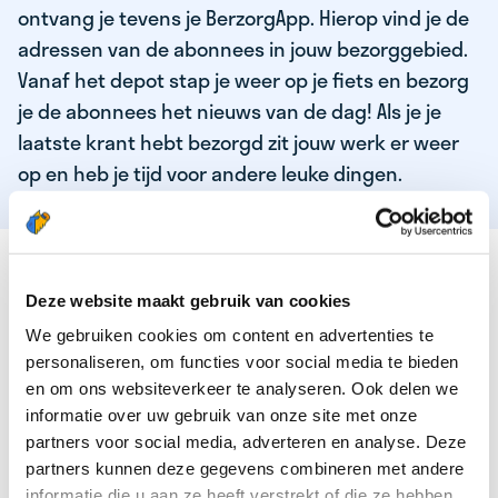
ontvang je tevens je BerzorgApp. Hierop vind je de
adressen van de abonnees in jouw bezorggebied.
Vanaf het depot stap je weer op je fiets en bezorg
je de abonnees het nieuws van de dag! Als je je
laatste krant hebt bezorgd zit jouw werk er weer
op en heb je tijd voor andere leuke dingen.
DEZE KWALITEITEN HEEFT ONZE TOP
KRANTENBEZORGER
Deze website maakt gebruik van cookies
We gebruiken cookies om content en advertenties te
Je bent verantwoordelijk en zelfstandig
personaliseren, om functies voor social media te bieden
Je houdt van lekker bewegen in de frisse lucht
en om ons websiteverkeer te analyseren. Ook delen we
informatie over uw gebruik van onze site met onze
Je houdt vooral van fijn werk dat lekker bijverdient!
partners voor social media, adverteren en analyse. Deze
Je wordt blij van het bezorgen van het laatste nieuws
partners kunnen deze gegevens combineren met andere
informatie die u aan ze heeft verstrekt of die ze hebben