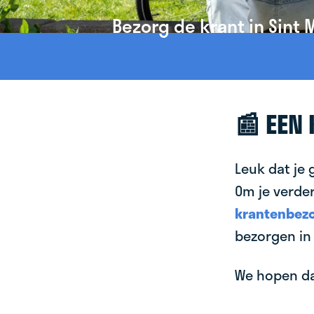
Bezorg de krant in Sint 
📰 EEN
Leuk dat je 
Om je verder
krantenbezo
bezorgen in 
We hopen dat