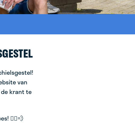
SGESTEL
chielsgestel!
ebsite van
 de krant te
! 🚴‍♂️💨