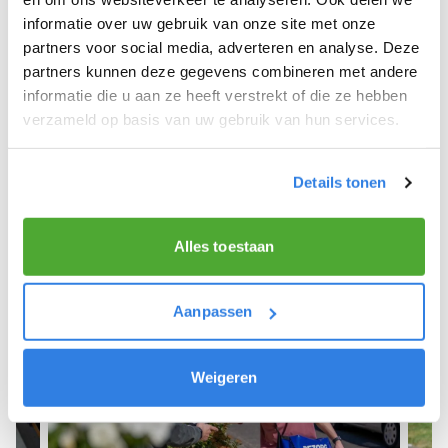
informatie over uw gebruik van onze site met onze
We hopen dat je snel aan de slag kunt en wensen
partners voor social media, adverteren en analyse. Deze
je veel succes! 🚴‍♂️💨
partners kunnen deze gegevens combineren met andere
informatie die u aan ze heeft verstrekt of die ze hebben
verzameld op basis van uw gebruik van hun services.
Meld je aan als krantenbezorger!
Details tonen
Alles toestaan
Aanpassen
Weigeren