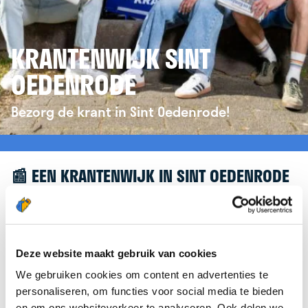
KRANTENWIJK SINT
OEDENRODE
Bezorg de krant in Sint Oedenrode!
📰 EEN KRANTENWIJK IN SINT OEDENRODE
Leuk dat je geïnteresseerd bent in een
krantenwijk in Sint Oedenrode! Om je verder te
helpen, verwijzen we je graag door naar de
Deze website maakt gebruik van cookies
website van
krantenbezorgen.nl
. Daar kun je je
We gebruiken cookies om content en advertenties te
eenvoudig aanmelden om de krant te bezorgen in
personaliseren, om functies voor social media te bieden
Sint Oedenrode.
en om ons websiteverkeer te analyseren. Ook delen we