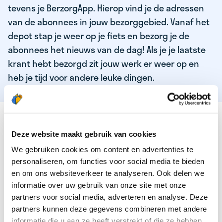
tevens je BerzorgApp. Hierop vind je de adressen
van de abonnees in jouw bezorggebied. Vanaf het
depot stap je weer op je fiets en bezorg je de
abonnees het nieuws van de dag! Als je je laatste
krant hebt bezorgd zit jouw werk er weer op en
heb je tijd voor andere leuke dingen.
DEZE KWALITEITEN HEEFT ONZE TOP
KRANTENBEZORGER
Deze website maakt gebruik van cookies
We gebruiken cookies om content en advertenties te
Je bent verantwoordelijk en zelfstandig
personaliseren, om functies voor social media te bieden
Je houdt van lekker bewegen in de frisse lucht
en om ons websiteverkeer te analyseren. Ook delen we
informatie over uw gebruik van onze site met onze
Je houdt vooral van fijn werk dat lekker bijverdient!
partners voor social media, adverteren en analyse. Deze
Je wordt blij van het bezorgen van het laatste nieuws
partners kunnen deze gegevens combineren met andere
informatie die u aan ze heeft verstrekt of die ze hebben