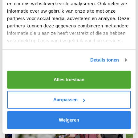
Spijk Gem Zevenaar.
en om ons websiteverkeer te analyseren. Ook delen we
informatie over uw gebruik van onze site met onze
We hopen dat je snel aan de slag kunt en wensen
partners voor social media, adverteren en analyse. Deze
je veel succes! 🚴‍♂️💨
partners kunnen deze gegevens combineren met andere
informatie die u aan ze heeft verstrekt of die ze hebben
verzameld op basis van uw gebruik van hun services.
Meld je aan als krantenbezorger!
Details tonen
Alles toestaan
Aanpassen
Weigeren