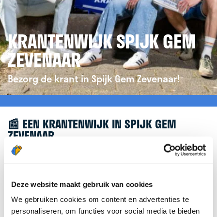
KRANTENWIJK SPIJK GEM
ZEVENAAR
Bezorg de krant in Spijk Gem Zevenaar!
📰 EEN KRANTENWIJK IN SPIJK GEM
ZEVENAAR
Leuk dat je geïnteresseerd bent in een
krantenwijk in Spijk Gem Zevenaar! Om je verder te
helpen, verwijzen we je graag door naar de
Deze website maakt gebruik van cookies
website van
krantenbezorgen.nl
. Daar kun je je
We gebruiken cookies om content en advertenties te
eenvoudig aanmelden om de krant te bezorgen in
personaliseren, om functies voor social media te bieden