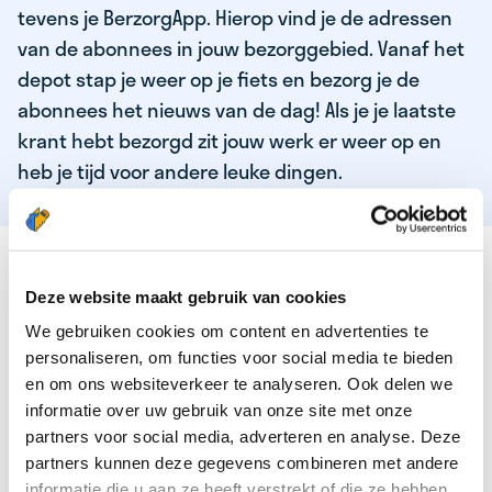
tevens je BerzorgApp. Hierop vind je de adressen
van de abonnees in jouw bezorggebied. Vanaf het
depot stap je weer op je fiets en bezorg je de
abonnees het nieuws van de dag! Als je je laatste
krant hebt bezorgd zit jouw werk er weer op en
heb je tijd voor andere leuke dingen.
DEZE KWALITEITEN HEEFT ONZE TOP
KRANTENBEZORGER
Deze website maakt gebruik van cookies
We gebruiken cookies om content en advertenties te
Je bent verantwoordelijk en zelfstandig
personaliseren, om functies voor social media te bieden
Je houdt van lekker bewegen in de frisse lucht
en om ons websiteverkeer te analyseren. Ook delen we
informatie over uw gebruik van onze site met onze
Je houdt vooral van fijn werk dat lekker bijverdient!
partners voor social media, adverteren en analyse. Deze
Je wordt blij van het bezorgen van het laatste nieuws
partners kunnen deze gegevens combineren met andere
informatie die u aan ze heeft verstrekt of die ze hebben