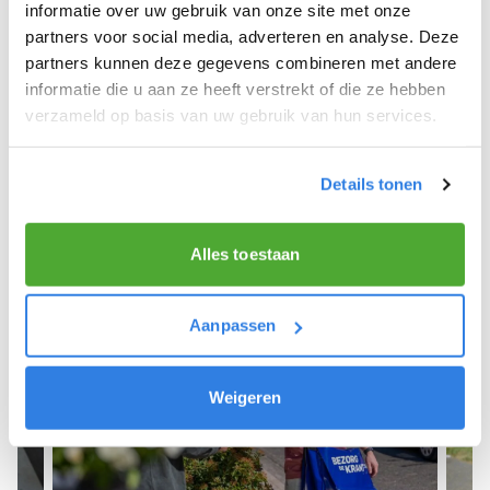
We hopen dat je snel aan de slag kunt en wensen
informatie over uw gebruik van onze site met onze
je veel succes! 🚴‍♂️💨
partners voor social media, adverteren en analyse. Deze
partners kunnen deze gegevens combineren met andere
informatie die u aan ze heeft verstrekt of die ze hebben
verzameld op basis van uw gebruik van hun services.
Meld je aan als krantenbezorger!
Details tonen
Alles toestaan
Aanpassen
Weigeren