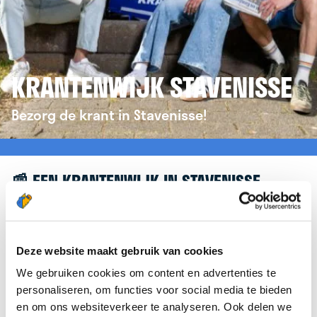
KRANTENWIJK STAVENISSE
Bezorg de krant in Stavenisse!
📰 EEN KRANTENWIJK IN STAVENISSE
Leuk dat je geïnteresseerd bent in een
krantenwijk in Stavenisse! Om je verder te helpen,
verwijzen we je graag door naar de website van
Deze website maakt gebruik van cookies
krantenbezorgen.nl
. Daar kun je je eenvoudig
We gebruiken cookies om content en advertenties te
aanmelden om de krant te bezorgen in Stavenisse.
personaliseren, om functies voor social media te bieden
en om ons websiteverkeer te analyseren. Ook delen we