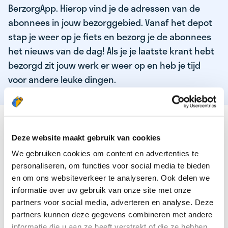
BerzorgApp. Hierop vind je de adressen van de
abonnees in jouw bezorggebied. Vanaf het depot
stap je weer op je fiets en bezorg je de abonnees
het nieuws van de dag! Als je je laatste krant hebt
bezorgd zit jouw werk er weer op en heb je tijd
voor andere leuke dingen.
DEZE KWALITEITEN HEEFT ONZE TOP
KRANTENBEZORGER
Deze website maakt gebruik van cookies
We gebruiken cookies om content en advertenties te
Je bent verantwoordelijk en zelfstandig
personaliseren, om functies voor social media te bieden
Je houdt van lekker bewegen in de frisse lucht
en om ons websiteverkeer te analyseren. Ook delen we
informatie over uw gebruik van onze site met onze
Je houdt vooral van fijn werk dat lekker bijverdient!
partners voor social media, adverteren en analyse. Deze
Je wordt blij van het bezorgen van het laatste nieuws
partners kunnen deze gegevens combineren met andere
informatie die u aan ze heeft verstrekt of die ze hebben