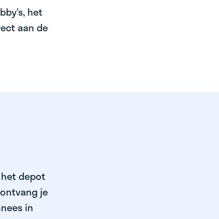
bby’s, het
irect aan de
j het depot
 ontvang je
nnees in