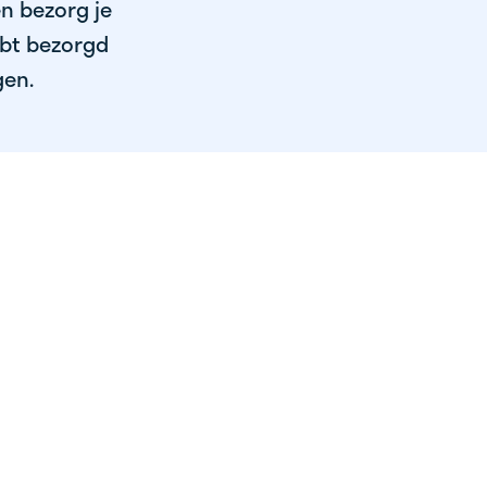
en bezorg je
ebt bezorgd
gen.