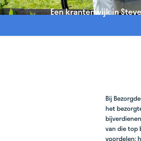
Een krantenwijk in Stev
Bij Bezorgde
het bezorgte
bijverdienen
van die top 
voordelen: h