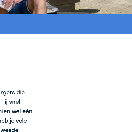
orgers die
jij snel
chien wel één
eb je vele
 tweede