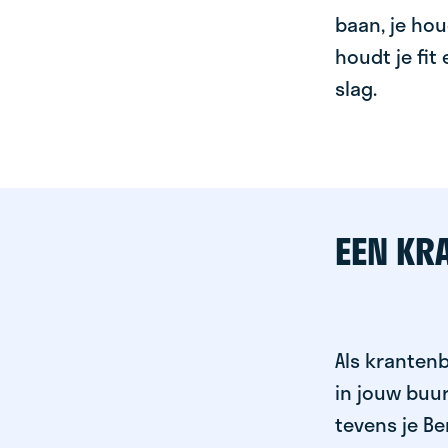
baan, je hou
houdt je fit
slag.
EEN KR
Als krantenb
in jouw buu
tevens je Be