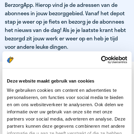
BerzorgApp. Hierop vind je de adressen van de
abonnees in jouw bezorggebied. Vanaf het depot
stap je weer op je fiets en bezorg je de abonnees
het nieuws van de dag! Als je je laatste krant hebt
bezorgd zit jouw werk er weer op en heb je tijd
voor andere leuke dingen.
DEZE KWALITEITEN HEEFT ONZE TOP
KRANTENBEZORGER
Deze website maakt gebruik van cookies
We gebruiken cookies om content en advertenties te
Je bent verantwoordelijk en zelfstandig
personaliseren, om functies voor social media te bieden
Je houdt van lekker bewegen in de frisse lucht
en om ons websiteverkeer te analyseren. Ook delen we
informatie over uw gebruik van onze site met onze
Je houdt vooral van fijn werk dat lekker bijverdient!
partners voor social media, adverteren en analyse. Deze
Je wordt blij van het bezorgen van het laatste nieuws
partners kunnen deze gegevens combineren met andere
informatie die u aan ze heeft verstrekt of die ze hebben