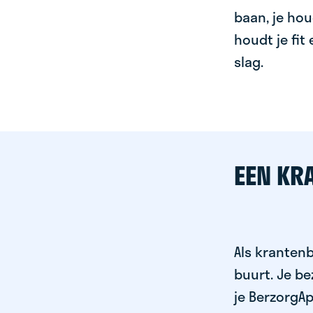
baan, je hou
houdt je fit
slag.
EEN KR
Als krantenb
buurt. Je b
je BerzorgAp