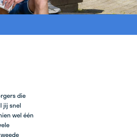
orgers die
jij snel
chien wel één
vele
 tweede