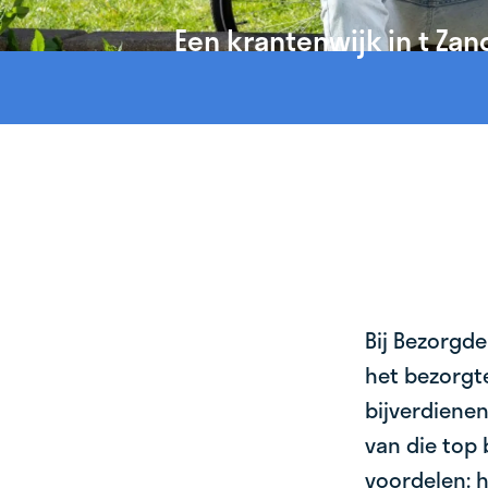
Een krantenwijk in t Zan
Bij Bezorgde
het bezorgte
bijverdienen
van die top 
voordelen: h