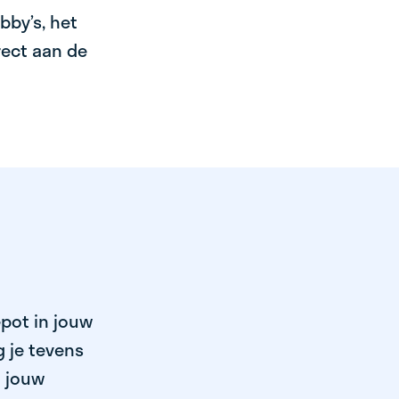
bby’s, het
irect aan de
epot in jouw
 je tevens
n jouw