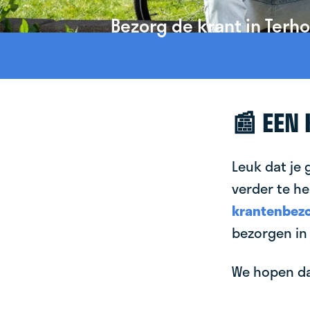
Bezorg de krant in Terho
📰 EEN
Leuk dat je 
verder te he
krantenbezo
bezorgen in 
We hopen dat