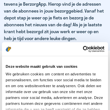
tevens je BerzorgApp. Hierop vind je de adressen
van de abonnees in jouw bezorggebied. Vanaf het
depot stap je weer op je fiets en bezorg je de
abonnees het nieuws van de dag! Als je je laatste
krant hebt bezorgd zit jouw werk er weer op en
heb je tijd voor andere leuke dingen.
DEZE KWALITEITEN HEEFT ONZE TOP
KRANTENBEZORGER
Deze website maakt gebruik van cookies
We gebruiken cookies om content en advertenties te
Je bent verantwoordelijk en zelfstandig
personaliseren, om functies voor social media te bieden
Je houdt van lekker bewegen in de frisse lucht
en om ons websiteverkeer te analyseren. Ook delen we
informatie over uw gebruik van onze site met onze
Je houdt vooral van fijn werk dat lekker bijverdient!
partners voor social media, adverteren en analyse. Deze
Je wordt blij van het bezorgen van het laatste nieuws
partners kunnen deze gegevens combineren met andere
informatie die u aan ze heeft verstrekt of die ze hebben