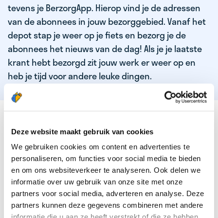
tevens je BerzorgApp. Hierop vind je de adressen
van de abonnees in jouw bezorggebied. Vanaf het
depot stap je weer op je fiets en bezorg je de
abonnees het nieuws van de dag! Als je je laatste
krant hebt bezorgd zit jouw werk er weer op en
heb je tijd voor andere leuke dingen.
DEZE KWALITEITEN HEEFT ONZE TOP
KRANTENBEZORGER
Deze website maakt gebruik van cookies
We gebruiken cookies om content en advertenties te
Je bent verantwoordelijk en zelfstandig
personaliseren, om functies voor social media te bieden
Je houdt van lekker bewegen in de frisse lucht
en om ons websiteverkeer te analyseren. Ook delen we
informatie over uw gebruik van onze site met onze
Je houdt vooral van fijn werk dat lekker bijverdient!
partners voor social media, adverteren en analyse. Deze
Je wordt blij van het bezorgen van het laatste nieuws
partners kunnen deze gegevens combineren met andere
informatie die u aan ze heeft verstrekt of die ze hebben