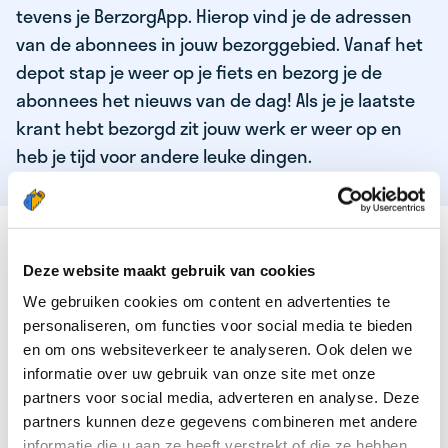
tevens je BerzorgApp. Hierop vind je de adressen
van de abonnees in jouw bezorggebied. Vanaf het
depot stap je weer op je fiets en bezorg je de
abonnees het nieuws van de dag! Als je je laatste
krant hebt bezorgd zit jouw werk er weer op en
heb je tijd voor andere leuke dingen.
DEZE KWALITEITEN HEEFT ONZE TOP
KRANTENBEZORGER
Deze website maakt gebruik van cookies
We gebruiken cookies om content en advertenties te
Je bent verantwoordelijk en zelfstandig
personaliseren, om functies voor social media te bieden
Je houdt van lekker bewegen in de frisse lucht
en om ons websiteverkeer te analyseren. Ook delen we
informatie over uw gebruik van onze site met onze
Je houdt vooral van fijn werk dat lekker bijverdient!
partners voor social media, adverteren en analyse. Deze
Je wordt blij van het bezorgen van het laatste nieuws
partners kunnen deze gegevens combineren met andere
informatie die u aan ze heeft verstrekt of die ze hebben