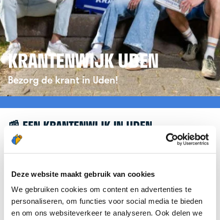
KRANTENWIJK UDEN
Bezorg de krant in Uden!
📰 EEN KRANTENWIJK IN UDEN
Leuk dat je geïnteresseerd bent in een
krantenwijk in Uden! Om je verder te helpen,
verwijzen we je graag door naar de website van
Deze website maakt gebruik van cookies
krantenbezorgen.nl
. Daar kun je je eenvoudig
We gebruiken cookies om content en advertenties te
aanmelden om de krant te bezorgen in Uden.
personaliseren, om functies voor social media te bieden
en om ons websiteverkeer te analyseren. Ook delen we