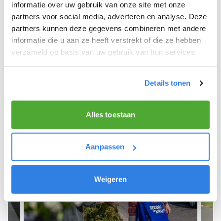
We hopen dat je snel aan de slag kunt en wensen
informatie over uw gebruik van onze site met onze
je veel succes! 🚴‍♂️💨
partners voor social media, adverteren en analyse. Deze
partners kunnen deze gegevens combineren met andere
informatie die u aan ze heeft verstrekt of die ze hebben
verzameld op basis van uw gebruik van hun services.
Meld je aan als krantenbezorger!
Details tonen
Alles toestaan
Aanpassen
Weigeren