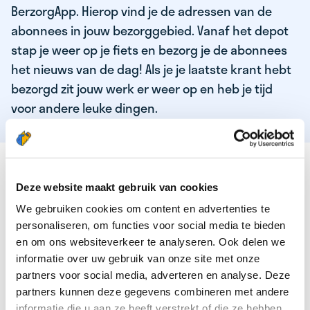
BerzorgApp. Hierop vind je de adressen van de
abonnees in jouw bezorggebied. Vanaf het depot
stap je weer op je fiets en bezorg je de abonnees
het nieuws van de dag! Als je je laatste krant hebt
bezorgd zit jouw werk er weer op en heb je tijd
voor andere leuke dingen.
DEZE KWALITEITEN HEEFT ONZE TOP
KRANTENBEZORGER
Deze website maakt gebruik van cookies
We gebruiken cookies om content en advertenties te
Je bent verantwoordelijk en zelfstandig
personaliseren, om functies voor social media te bieden
Je houdt van lekker bewegen in de frisse lucht
en om ons websiteverkeer te analyseren. Ook delen we
informatie over uw gebruik van onze site met onze
Je houdt vooral van fijn werk dat lekker bijverdient!
partners voor social media, adverteren en analyse. Deze
Je wordt blij van het bezorgen van het laatste nieuws
partners kunnen deze gegevens combineren met andere
informatie die u aan ze heeft verstrekt of die ze hebben