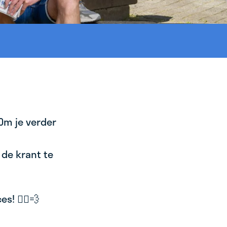
 Om je verder
 de krant te
! 🚴‍♂️💨