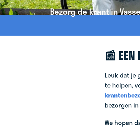
Bezorg de krant in Vasse
📰 EEN
Leuk dat je 
te helpen, v
krantenbezo
bezorgen in 
We hopen dat