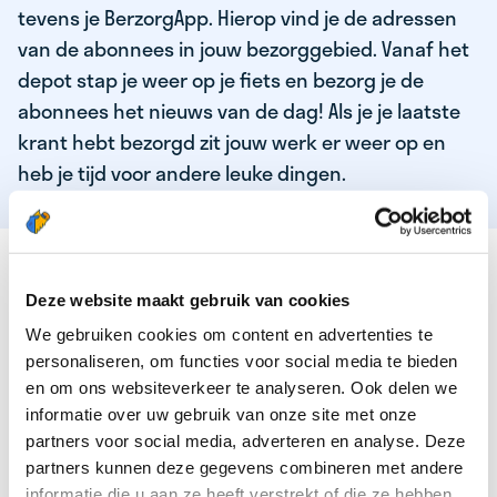
tevens je BerzorgApp. Hierop vind je de adressen
van de abonnees in jouw bezorggebied. Vanaf het
depot stap je weer op je fiets en bezorg je de
abonnees het nieuws van de dag! Als je je laatste
krant hebt bezorgd zit jouw werk er weer op en
heb je tijd voor andere leuke dingen.
DEZE KWALITEITEN HEEFT ONZE TOP
KRANTENBEZORGER
Deze website maakt gebruik van cookies
We gebruiken cookies om content en advertenties te
Je bent verantwoordelijk en zelfstandig
personaliseren, om functies voor social media te bieden
Je houdt van lekker bewegen in de frisse lucht
en om ons websiteverkeer te analyseren. Ook delen we
informatie over uw gebruik van onze site met onze
Je houdt vooral van fijn werk dat lekker bijverdient!
partners voor social media, adverteren en analyse. Deze
Je wordt blij van het bezorgen van het laatste nieuws
partners kunnen deze gegevens combineren met andere
informatie die u aan ze heeft verstrekt of die ze hebben