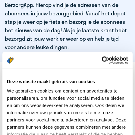
BerzorgApp. Hierop vind je de adressen van de
abonnees in jouw bezorggebied. Vanaf het depot
stap je weer op je fiets en bezorg je de abonnees
het nieuws van de dag! Als je je laatste krant hebt
bezorgd zit jouw werk er weer op en heb je tijd
voor andere leuke dingen.
DEZE KWALITEITEN HEEFT ONZE TOP
KRANTENBEZORGER
Deze website maakt gebruik van cookies
We gebruiken cookies om content en advertenties te
Je bent verantwoordelijk en zelfstandig
personaliseren, om functies voor social media te bieden
Je houdt van lekker bewegen in de frisse lucht
en om ons websiteverkeer te analyseren. Ook delen we
informatie over uw gebruik van onze site met onze
Je houdt vooral van fijn werk dat lekker bijverdient!
partners voor social media, adverteren en analyse. Deze
Je wordt blij van het bezorgen van het laatste nieuws
partners kunnen deze gegevens combineren met andere
informatie die u aan ze heeft verstrekt of die ze hebben