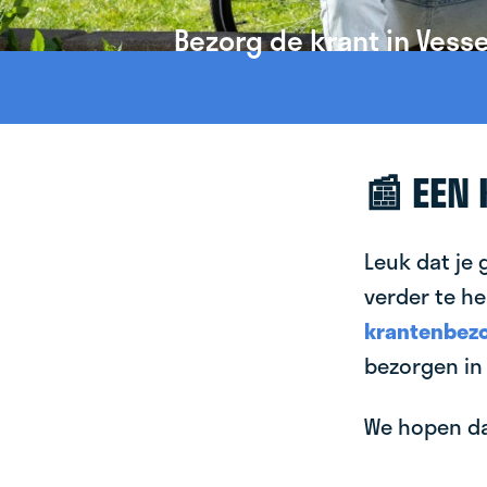
Bezorg de krant in Vess
📰 EEN
Leuk dat je 
verder te he
krantenbezo
bezorgen in
We hopen dat