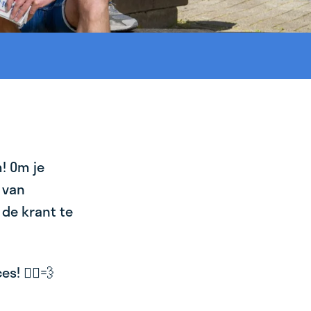
! Om je
 van
 de krant te
! 🚴‍♂️💨