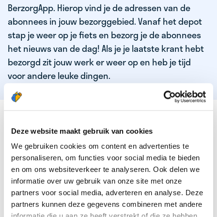
BerzorgApp. Hierop vind je de adressen van de
abonnees in jouw bezorggebied. Vanaf het depot
stap je weer op je fiets en bezorg je de abonnees
het nieuws van de dag! Als je je laatste krant hebt
bezorgd zit jouw werk er weer op en heb je tijd
voor andere leuke dingen.
DEZE KWALITEITEN HEEFT ONZE TOP
KRANTENBEZORGER
Deze website maakt gebruik van cookies
We gebruiken cookies om content en advertenties te
Je bent verantwoordelijk en zelfstandig
personaliseren, om functies voor social media te bieden
Je houdt van lekker bewegen in de frisse lucht
en om ons websiteverkeer te analyseren. Ook delen we
informatie over uw gebruik van onze site met onze
Je houdt vooral van fijn werk dat lekker bijverdient!
partners voor social media, adverteren en analyse. Deze
Je wordt blij van het bezorgen van het laatste nieuws
partners kunnen deze gegevens combineren met andere
informatie die u aan ze heeft verstrekt of die ze hebben