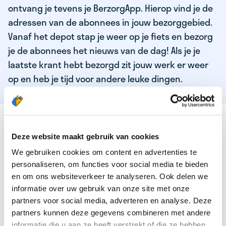
ontvang je tevens je BerzorgApp. Hierop vind je de
adressen van de abonnees in jouw bezorggebied.
Vanaf het depot stap je weer op je fiets en bezorg
je de abonnees het nieuws van de dag! Als je je
laatste krant hebt bezorgd zit jouw werk er weer
op en heb je tijd voor andere leuke dingen.
DEZE KWALITEITEN HEEFT ONZE TOP
KRANTENBEZORGER
Deze website maakt gebruik van cookies
We gebruiken cookies om content en advertenties te
Je bent verantwoordelijk en zelfstandig
personaliseren, om functies voor social media te bieden
Je houdt van lekker bewegen in de frisse lucht
en om ons websiteverkeer te analyseren. Ook delen we
informatie over uw gebruik van onze site met onze
Je houdt vooral van fijn werk dat lekker bijverdient!
partners voor social media, adverteren en analyse. Deze
Je wordt blij van het bezorgen van het laatste nieuws
partners kunnen deze gegevens combineren met andere
informatie die u aan ze heeft verstrekt of die ze hebben