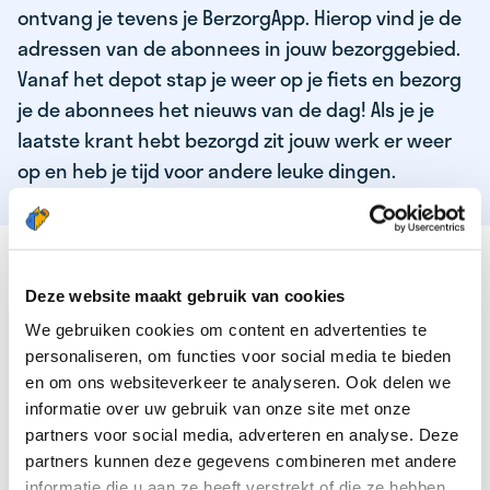
ontvang je tevens je BerzorgApp. Hierop vind je de
adressen van de abonnees in jouw bezorggebied.
Vanaf het depot stap je weer op je fiets en bezorg
je de abonnees het nieuws van de dag! Als je je
laatste krant hebt bezorgd zit jouw werk er weer
op en heb je tijd voor andere leuke dingen.
DEZE KWALITEITEN HEEFT ONZE TOP
KRANTENBEZORGER
Deze website maakt gebruik van cookies
We gebruiken cookies om content en advertenties te
Je bent verantwoordelijk en zelfstandig
personaliseren, om functies voor social media te bieden
Je houdt van lekker bewegen in de frisse lucht
en om ons websiteverkeer te analyseren. Ook delen we
informatie over uw gebruik van onze site met onze
Je houdt vooral van fijn werk dat lekker bijverdient!
partners voor social media, adverteren en analyse. Deze
Je wordt blij van het bezorgen van het laatste nieuws
partners kunnen deze gegevens combineren met andere
informatie die u aan ze heeft verstrekt of die ze hebben