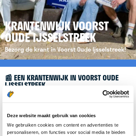
KRANTENWIJK VOORST
OUDE IJSSELSTREEK
Bezorg de krant in Voorst Oude Ijsselstreek!
📰 EEN KRANTENWIJK IN VOORST OUDE
IJSSELSTREEK
Leuk dat je geïnteresseerd bent in een
krantenwijk in Voorst Oude Ijsselstreek! Om je
verder te helpen, verwijzen we je graag door naar
Deze website maakt gebruik van cookies
de website van
krantenbezorgen.nl
. Daar kun je je
We gebruiken cookies om content en advertenties te
eenvoudig aanmelden om de krant te bezorgen in
personaliseren, om functies voor social media te bieden