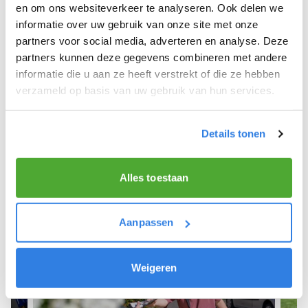
Voorst Oude Ijsselstreek.
en om ons websiteverkeer te analyseren. Ook delen we
informatie over uw gebruik van onze site met onze
We hopen dat je snel aan de slag kunt en wensen
partners voor social media, adverteren en analyse. Deze
je veel succes! 🚴‍♂️💨
partners kunnen deze gegevens combineren met andere
informatie die u aan ze heeft verstrekt of die ze hebben
verzameld op basis van uw gebruik van hun services.
Meld je aan als krantenbezorger!
Details tonen
Alles toestaan
Aanpassen
Weigeren