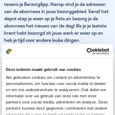
tevens je BerzorgApp. Hierop vind je de adressen
van de abonnees in jouw bezorggebied. Vanaf het
depot stap je weer op je fiets en bezorg je de
abonnees het nieuws van de dag! Als je je laatste
krant hebt bezorgd zit jouw werk er weer op en
heb je tijd voor andere leuke dingen.
DEZE KWALITEITEN HEEFT ONZE TOP
KRANTENBEZORGER
Deze website maakt gebruik van cookies
We gebruiken cookies om content en advertenties te
Je bent verantwoordelijk en zelfstandig
personaliseren, om functies voor social media te bieden
Je houdt van lekker bewegen in de frisse lucht
en om ons websiteverkeer te analyseren. Ook delen we
informatie over uw gebruik van onze site met onze
Je houdt vooral van fijn werk dat lekker bijverdient!
partners voor social media, adverteren en analyse. Deze
Je wordt blij van het bezorgen van het laatste nieuws
partners kunnen deze gegevens combineren met andere
informatie die u aan ze heeft verstrekt of die ze hebben