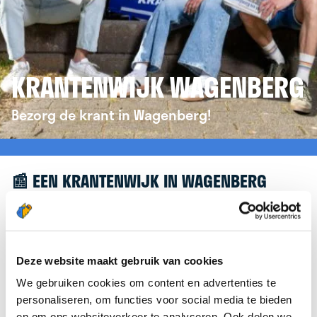
KRANTENWIJK WAGENBERG
Bezorg de krant in Wagenberg!
📰 EEN KRANTENWIJK IN WAGENBERG
Leuk dat je geïnteresseerd bent in een
krantenwijk in Wagenberg! Om je verder te helpen,
verwijzen we je graag door naar de website van
Deze website maakt gebruik van cookies
krantenbezorgen.nl
. Daar kun je je eenvoudig
We gebruiken cookies om content en advertenties te
aanmelden om de krant te bezorgen in
personaliseren, om functies voor social media te bieden
Wagenberg.
en om ons websiteverkeer te analyseren. Ook delen we