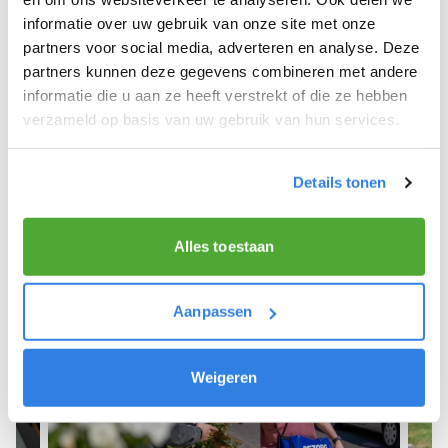
informatie over uw gebruik van onze site met onze
We hopen dat je snel aan de slag kunt en wensen
partners voor social media, adverteren en analyse. Deze
je veel succes! 🚴‍♂️💨
partners kunnen deze gegevens combineren met andere
informatie die u aan ze heeft verstrekt of die ze hebben
verzameld op basis van uw gebruik van hun services.
Meld je aan als krantenbezorger!
Details tonen
Alles toestaan
Aanpassen
Weigeren