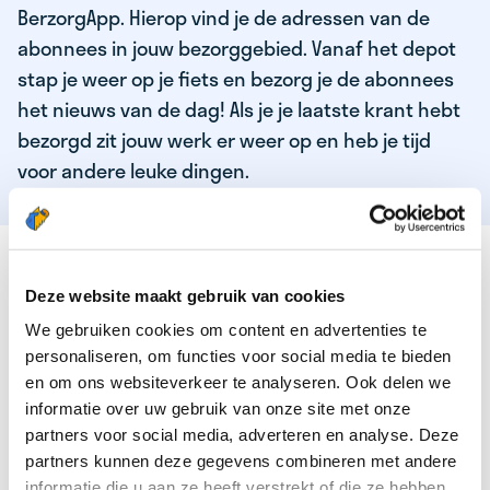
BerzorgApp. Hierop vind je de adressen van de
abonnees in jouw bezorggebied. Vanaf het depot
stap je weer op je fiets en bezorg je de abonnees
het nieuws van de dag! Als je je laatste krant hebt
bezorgd zit jouw werk er weer op en heb je tijd
voor andere leuke dingen.
DEZE KWALITEITEN HEEFT ONZE TOP
KRANTENBEZORGER
Deze website maakt gebruik van cookies
We gebruiken cookies om content en advertenties te
Je bent verantwoordelijk en zelfstandig
personaliseren, om functies voor social media te bieden
Je houdt van lekker bewegen in de frisse lucht
en om ons websiteverkeer te analyseren. Ook delen we
informatie over uw gebruik van onze site met onze
Je houdt vooral van fijn werk dat lekker bijverdient!
partners voor social media, adverteren en analyse. Deze
Je wordt blij van het bezorgen van het laatste nieuws
partners kunnen deze gegevens combineren met andere
informatie die u aan ze heeft verstrekt of die ze hebben